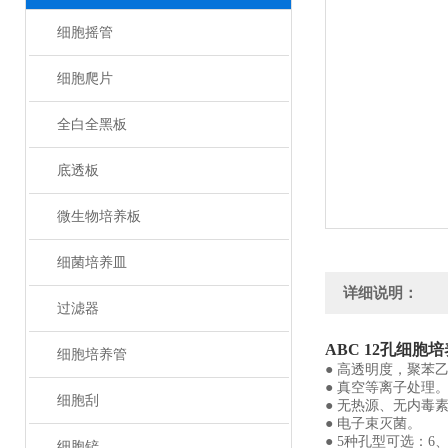
细胞摇管
细胞爬片
全白全黑板
底透板
微生物培养板
细菌培养皿
详细说明：
过滤器
ABC 12孔细胞
细胞培养管
● 高透明度，聚苯
● 真空等离子处理
细胞刮
● 无热源、无内毒
● 电子束灭菌。
● 5种孔型可选：6、
细胞铲