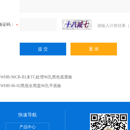
验证码：
请输入计算结果（
：
WHB-96CB-B1未TC处理96孔黑色底透板
：
WHB-96-02黑底全黑盖96孔平底板
快速导航
6ABC常规离心管
产品中心