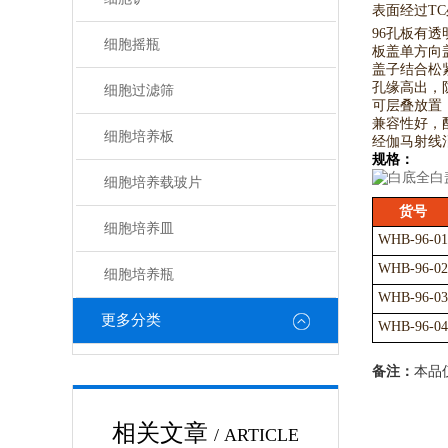
表面经过T
96孔板有
细胞摇瓶
板盖单方向
盖子结合松
孔缘高出，
细胞过滤筛
可层叠放置
兼容性好，
细胞培养板
经伽马射线
规格：
细胞培养载玻片
货号
细胞培养皿
WHB-96-01
WHB-96-02
细胞培养瓶
WHB-96-03
更多分类
WHB-96-04
备注：
本品
相关文章
/ ARTICLE