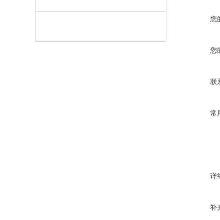
您
您
联
常
详
补