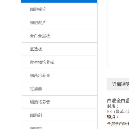
细胞摇管
细胞爬片
全白全黑板
底透板
微生物培养板
细菌培养皿
详细说
过滤器
白底全白盖
细胞培养管
材质：
PS（聚苯乙
细胞刮
特点：
全黑全白9
细胞铲