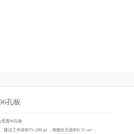
96孔板
色底透96孔板
L，建议工作容积75~200 µL，细胞生长面积0.32 cm²；