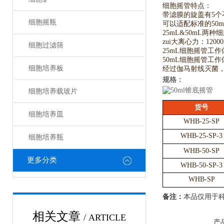
细胞摇管特点：
带滤膜的旋盖有5个不
细胞摇瓶
可以适配标准的50
25mL&50mL两
zui大离心力：12000x
细胞过滤筛
25mL细胞摇管工作体
50mL细胞摇管工作体
细胞培养板
经过伽马射线灭菌，
规格：
细胞培养载玻片
货号
细胞培养皿
WHB-25-SP
WHB-25-SP-3
细胞培养瓶
WHB-50-SP
更多分类
WHB-50-SP-3
WHB-SP
备注：
本品仅用于
相关文章
/ ARTICLE
产