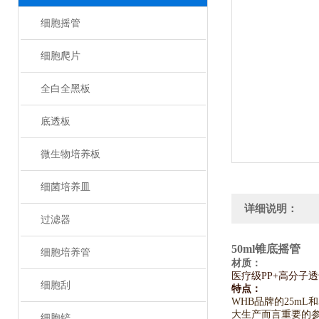
细胞摇管
细胞爬片
全白全黑板
底透板
微生物培养板
细菌培养皿
详细说明：
过滤器
50ml锥底摇管
细胞培养管
材质：
医疗级PP+高分子
细胞刮
特点：
WHB品牌的25m
大生产而言重要的
细胞铲