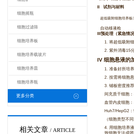
II 试剂与材料
细胞摇瓶
超低吸附细胞培养板/
细胞过滤筛
自动移液枪
III预处理（紧急
细胞培养板
1. 将超低吸
2. 紫外消毒
细胞培养载玻片
IV 细胞悬液
细胞培养皿
1. 准备好所培
2. 按需将细
细胞培养瓶
3. 铺板密度推
间充质干细胞：3
更多分类
血管内皮细胞：3
Huh7/HepG
（细胞类型不同
4. 用细胞培
相关文章
/ ARTICLE
致细胞无法成团