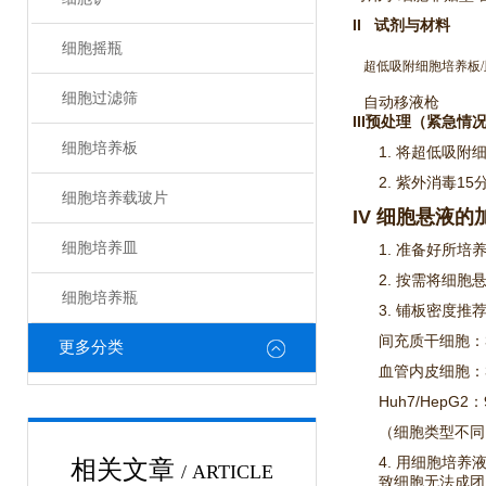
II 试剂与材料
细胞摇瓶
超低吸附细胞培养板/
细胞过滤筛
自动移液枪
III预处理（紧急
细胞培养板
1. 将超低吸
2. 紫外消毒
细胞培养载玻片
IV 细胞悬液
细胞培养皿
1. 准备好所培
2. 按需将细
细胞培养瓶
3. 铺板密度推
间充质干细胞：3
更多分类
血管内皮细胞：3
Huh7/HepG
（细胞类型不同
4. 用细胞培
相关文章
/ ARTICLE
致细胞无法成团