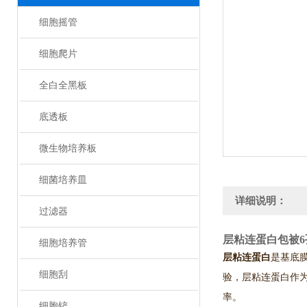
细胞摇管
细胞爬片
全白全黑板
底透板
微生物培养板
细菌培养皿
详细说明：
过滤器
层粘连蛋白包被6
细胞培养管
层粘连蛋白
是基底
细胞刮
验，层粘连蛋白作
率。
细胞铲