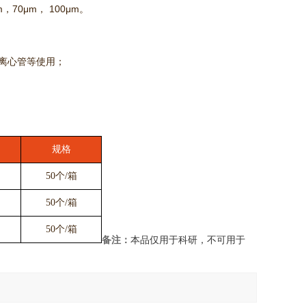
m，
70μm， 100μm。
ml离心管等使用；
规格
50个/箱
50个/箱
50个/箱
备注：
本品仅用于科研，不可用于