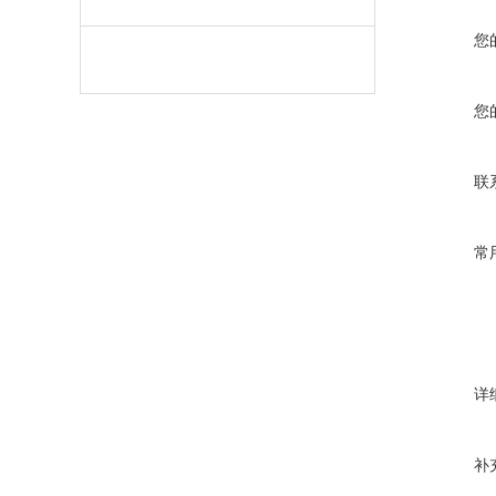
您
您
联
常
详
补