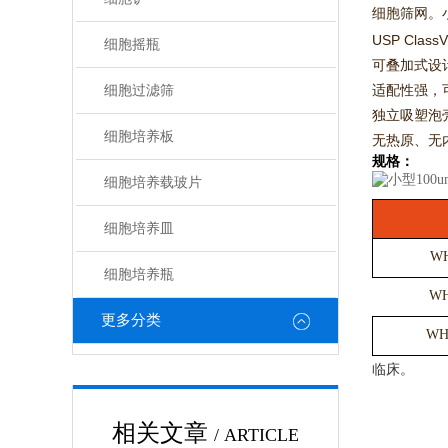
细胞筛网。小
USP Cl
细胞摇瓶
可叠加式设
适配性强，可
细胞过滤筛
独立吸塑泡
细胞培养板
无热原、无
规格：
细胞培养载玻片
细胞培养皿
WH
细胞培养瓶
WH
更多分类
WH
临床。
相关文章
/ ARTICLE