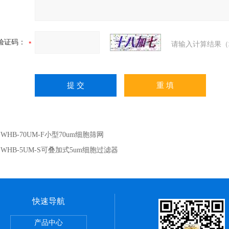
验证码：
请输入计算结果（
：
WHB-70UM-F小型70um细胞筛网
：
WHB-5UM-S可叠加式5um细胞过滤器
快速导航
6ABC常规离心管
产品中心