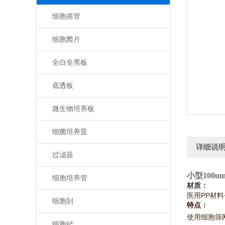
细胞摇管
细胞爬片
全白全黑板
底透板
微生物培养板
细菌培养皿
详细说
过滤器
小型100
细胞培养管
材质：
医用PP材
细胞刮
特点：
使用细胞筛
细胞铲