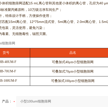
体积细胞筛网适配15 mL离心管和其他更小体积的离心管，孔径为40 μ
assVI标准聚丙烯原料，10万级洁净车间生产；
计，特殊设计手柄，方便操作使用；
匹配15ml离心管、12*75mm流式管、5ml离心管、2.0ml离心管、1.5
壳包装，灵活使用，避免污染；
内毒素、无细胞毒性，辐照灭菌。
货号
品名
B-40UM-F
可叠加式40μm小型细胞筛网
B-70UM-F
可叠加式70μm小型细胞筛网
B-100UM-F
可叠加式100μm小型细胞筛网
产品：