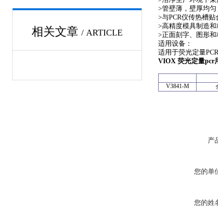
>管壁薄，壁厚均
>与PCR仪传热槽
>高精度模具制造和
相关文章
/ ARTICLE
>正面刻字、图形和
适用设备：
适用于荧光定量PCR仪
VIOX 荧光定量pcr
V3841-M
产
您的单
您的姓