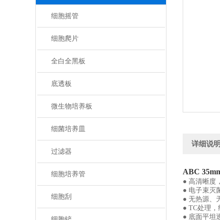
细胞摇管
细胞爬片
全白全黑板
底透板
微生物培养板
细菌培养皿
详细说
过滤器
ABC 35
细胞培养管
● 高清晰
● 电子束
细胞刮
● 无热源、
● TC处理
● 底面平
细胞铲