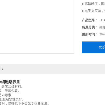
● 高清晰度，
● 电子束灭菌
● 无热源、无
产品型号：
AB
● TC处理，细
所属分类：
细
● 底面平坦透
更新时间：
202
联
明：
mm细胞培养皿
度，聚苯乙烯材料。
灭菌，无菌包装。
无内毒素。
，细胞贴壁性良好。
坦透明，显微镜下不会光学扭曲变形。