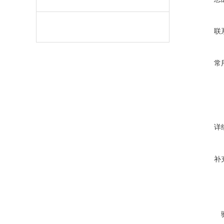
联
常
详
补