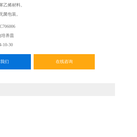
聚苯乙烯材料。
，无菌包装。
内毒素。
C706006
胞贴壁性良好。
胞培养皿
明，显微镜下不会光学扭曲变形。
4-10-30
系我们
在线咨询