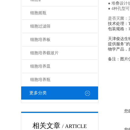
● 堆叠设
● 4种孔型可
细胞摇瓶
是否灭菌：
技术处理：
细胞过滤筛
包装规格：1
天津俊达生
细胞培养板
提供服务"
物学产品，
细胞培养载玻片
备注：图片
细胞培养皿
细胞培养瓶
更多分类
您
相关文章
/ ARTICLE
您