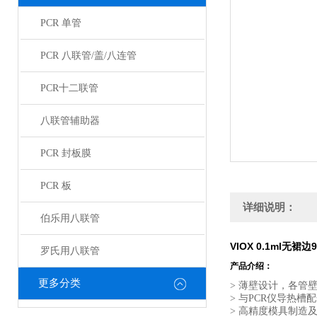
PCR 单管
PCR 八联管/盖/八连管
PCR十二联管
八联管辅助器
PCR 封板膜
PCR 板
详细说明：
伯乐用八联管
VIOX 0.1ml无裙边
罗氏用八联管
产品介绍：
更多分类
> 薄壁设计，各管
> 与PCR仪导热
> 高精度模具制造