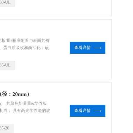
60-UL
养板/皿/瓶底附着与表面共价
、蛋白质吸收和酶活化；该
查看详情
培养、类器官、圆球体等培
35-UL
径：20mm）
m） 共聚焦培养皿&培养板
制成； 具有高光学性能的玻
查看详情
去偏振化。
5-20