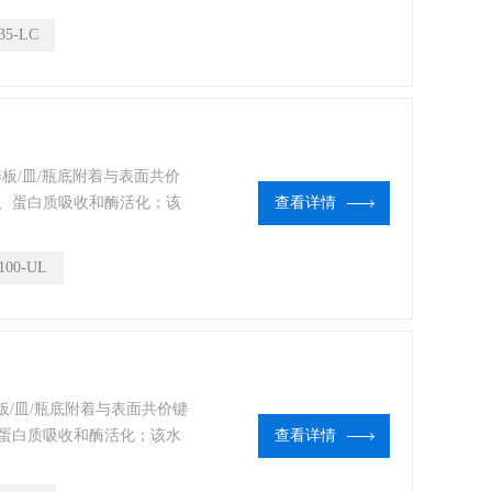
35-LC
养板/皿/瓶底附着与表面共价
、蛋白质吸收和酶活化；该
查看详情
培养、类器官、圆球体等培
100-UL
板/皿/瓶底附着与表面共价键
蛋白质吸收和酶活化；该水
查看详情
养、类器官、圆球体等培养